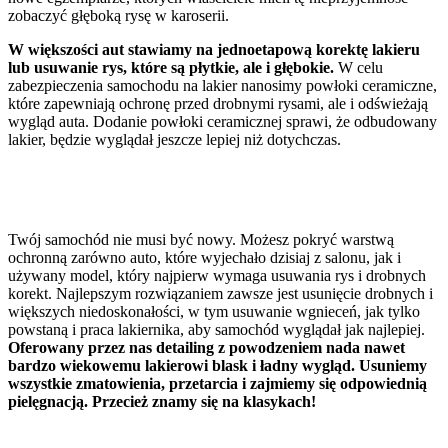
zobaczyć głęboką rysę w karoserii.
W większości aut stawiamy na jednoetapową korektę lakieru
lub usuwanie rys, które są płytkie, ale i głębokie.
W celu
zabezpieczenia samochodu na lakier nanosimy powłoki ceramiczne,
które zapewniają ochronę przed drobnymi rysami, ale i odświeżają
wygląd auta. Dodanie powłoki ceramicznej sprawi, że odbudowany
lakier, będzie wyglądał jeszcze lepiej niż dotychczas.
Usówanie niedoskonałości lakieru to atut naszej
firmy
Twój samochód nie musi być nowy. Możesz pokryć warstwą
ochronną zarówno auto, które wyjechało dzisiaj z salonu, jak i
używany model, który najpierw wymaga usuwania rys i drobnych
korekt. Najlepszym rozwiązaniem zawsze jest usunięcie drobnych i
większych niedoskonałości, w tym usuwanie wgnieceń, jak tylko
powstaną i praca lakiernika, aby samochód wyglądał jak najlepiej.
Oferowany przez nas detailing z powodzeniem nada nawet
bardzo wiekowemu lakierowi blask i ładny wygląd. Usuniemy
wszystkie zmatowienia, przetarcia i zajmiemy się odpowiednią
pielęgnacją. Przecież znamy się na klasykach!