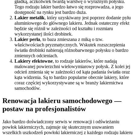
gładką, aczkolwiek twardą warstwę o wyraźnym połysku.
Tego rodzaju lakier bardzo łatwo się rozprowadza, a jego
dostępność na rynku jest bardzo duża.
Lakier metalik
, który uzyskiwany jest poprzez dodanie pyłu
aluminiowego do głównego lakieru. Jednak ostateczny efekt
będzie się różnił w zależności od kształtu i rozmiaru
wykorzystanej ilości drobinek.
Lakier perła
, to baza zmieszana z miką o tzw.
właściwościach pryzmatycznych. Wskutek rozszczepienia
światła drobinki nabierają różnobarwnego połysku o bardzo
zmiennych odcieniach.
Lakiery efektowne
, to rodzaje lakierów, które nadają
malowanej powierzchni wielowymiarowy połysk. Z kolei jej
odcień zmienia się w zależności od kąta padania światła oraz
kąta widzenia. Są to bardzo popularne obecnie lakiery, które
coraz częściej wykorzystywane są w branży lakiernictwa
samochodów.
Renowacja lakieru samochodowego —
postaw na profesjonalistów
Jako bardzo doświadczony serwis w renowacji i odświeżaniu
powłok lakierniczych, zajmuje się skutecznym usuwaniem
wszelkich uszkodzeń powłoki lakierniczej z każdego rodzaju lakieru