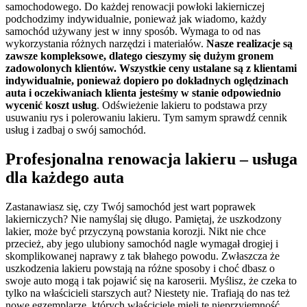
samochodowego. Do każdej renowacji powłoki lakierniczej
podchodzimy indywidualnie, ponieważ jak wiadomo, każdy
samochód używany jest w inny sposób. Wymaga to od nas
wykorzystania różnych narzędzi i materiałów.
Nasze realizacje są
zawsze kompleksowe, dlatego cieszymy się dużym gronem
zadowolonych klientów. Wszystkie ceny ustalane są z klientami
indywidualnie, ponieważ dopiero po dokładnych oględzinach
auta i oczekiwaniach klienta jesteśmy w stanie odpowiednio
wycenić koszt usług
. Odświeżenie lakieru to podstawa przy
usuwaniu rys i polerowaniu lakieru. Tym samym sprawdź cennik
usług i zadbaj o swój samochód.
Profesjonalna renowacja lakieru – usługa
dla każdego auta
Zastanawiasz się, czy Twój samochód jest wart poprawek
lakierniczych? Nie namyślaj się długo. Pamiętaj, że uszkodzony
lakier, może być przyczyną powstania korozji. Nikt nie chce
przecież, aby jego ulubiony samochód nagle wymagał drogiej i
skomplikowanej naprawy z tak błahego powodu. Zwłaszcza że
uszkodzenia lakieru powstają na różne sposoby i choć dbasz o
swoje auto mogą i tak pojawić się na karoserii. Myślisz, że czeka to
tylko na właścicieli starszych aut? Niestety nie. Trafiają do nas też
nowe egzemplarze, których właściciele mieli tę nieprzyjemność