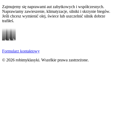
Zajmujemy się naprawami aut zabytkowych i współczesnych.
Naprawiamy zawieszenie, klimatyzacje, silniki i skrzynie biegów.
Jeśli chcesz wymienić olej, świece lub uszczelnić silnik dobrze
trafiłeś.
wymiana
hamulce
hamulce
oleju
mercedes
mercedes
w
przed
po
Formularz kontaktowy
skrzyni
naprawą
naprawie
biegów
i
ford
odnowieniu
© 2026 robimyklasyki. Wszelkie prawa zastrzeżone.
mustang