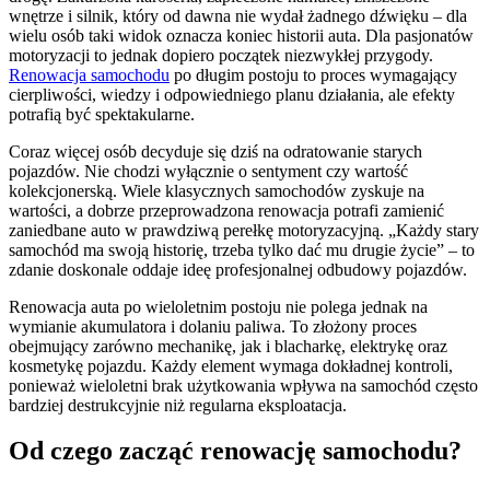
wnętrze i silnik, który od dawna nie wydał żadnego dźwięku – dla
wielu osób taki widok oznacza koniec historii auta. Dla pasjonatów
motoryzacji to jednak dopiero początek niezwykłej przygody.
Renowacja samochodu
po długim postoju to proces wymagający
cierpliwości, wiedzy i odpowiedniego planu działania, ale efekty
potrafią być spektakularne.
Coraz więcej osób decyduje się dziś na odratowanie starych
pojazdów. Nie chodzi wyłącznie o sentyment czy wartość
kolekcjonerską. Wiele klasycznych samochodów zyskuje na
wartości, a dobrze przeprowadzona renowacja potrafi zamienić
zaniedbane auto w prawdziwą perełkę motoryzacyjną. „Każdy stary
samochód ma swoją historię, trzeba tylko dać mu drugie życie” – to
zdanie doskonale oddaje ideę profesjonalnej odbudowy pojazdów.
Renowacja auta po wieloletnim postoju nie polega jednak na
wymianie akumulatora i dolaniu paliwa. To złożony proces
obejmujący zarówno mechanikę, jak i blacharkę, elektrykę oraz
kosmetykę pojazdu. Każdy element wymaga dokładnej kontroli,
ponieważ wieloletni brak użytkowania wpływa na samochód często
bardziej destrukcyjnie niż regularna eksploatacja.
Od czego zacząć renowację samochodu?