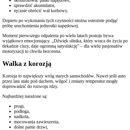
skontrolować paski napędowe,
sprawdzić akumulator,
ręcznie obrócić wał korbowy.
Dopiero po wykonaniu tych czynności można ostrożnie podjąć
próbę uruchomienia jednostki napędowej.
Moment pierwszego odpalenia po wielu latach postoju bywa
wyjątkowo emocjonujący. „Dźwięk silnika, który wraca do życia po
dekadzie ciszy, daje ogromną satysfakcję” – dla wielu pasjonatów
motoryzacji to chwila bezcenna.
Walka z korozją
Korozja to największy wróg starych samochodów. Nawet jeśli auto
przez lata stało pod dachem, wilgoć i zmiany temperatur mogły
doprowadzić do rozwoju rdzy.
Najbardziej narażone są:
progi,
podłoga,
nadkola,
mocowania zawieszenia,
dolne partie drzwi,