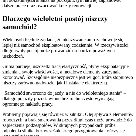
Im dokładniejsza analiza na początku, tym łatwiej zaplanować
dalsze prace oraz oszacować koszty renowacji.
Dlaczego wieloletni postój niszczy
samochód?
Wiele osób błędnie zakłada, że nieużywane auto zachowuje się
lepiej niż samochód eksploatowany codziennie. W rzeczywistości
długotrwały postój może prowadzić do bardzo poważnych
uszkodzeń.
Guma parcieje, uszczelki tracą elastyczność, płyny eksploatacyjne
zmieniają swoje właściwości, a metalowe elementy zaczynają
korodować. Szczególnie niebezpieczna jest wilgoć, która stopniowo
niszczy zarówno nadwozie, jak i instalację elektryczną.
„Samochód stworzono do jazdy, a nie do wieloletniego stania” –
dlatego pojazdy pozostawione bez ruchu często wymagają
ogromnego nakładu pracy.
Problemy pojawiają się również w silniku. Olej spływa z elementów
roboczych, a brak smarowania przez długi czas może prowadzić do
zapieczenia podzespołów. W skrajnych przypadkach próba
odpalenia silnika bez wcześniejszego przygotowania kończy się