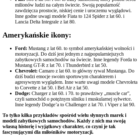
milionów ludzi na całym świecie. Swoją popularność
zawdzięcza prostocie, niskiej cenie i uroczemu wyglądowi.
Inne godne uwagi modele Fiata to 124 Spider z lat 60. i
Lancia Delta Integrale z lat 80.
Amerykańskie ikony:
Ford:
Mustang z lat 60. to symbol amerykańskiej wolności i
motoryzacji. Do dziś jest jednym z najpopularniejszych
zabytkowych samochodów na świecie. Inne legendy Forda to
Mustang GT-R z lat 70. i Thunderbird z lat 50.
Chevrolet:
Camaro z lat 60. to główny rywal Mustanga. Do
dziś budzi emocje swoim sportowym charakterem i
agresywnym wyglądem. Inne warte uwagi modele Chevroleta
to Corvette z lat 50. i Bel Air z lat 50.
Dodge:
Charger z lat 60. i 70. to prawdziwy „muscle car”,
czyli samochód o potężnym silniku i muskularnej sylwetce.
Inne legendy Dodge’a to Challenger z lat 70. i Viper z lat 90.
To tylko kilka przykładów spośród wielu słynnych marek i
modeli zabytkowych samochodów. Każdy z nich ma swoją
własną historię i wyjątkowy charakter, co czyni je tak
fascynującymi dla miłośników motoryzacji.