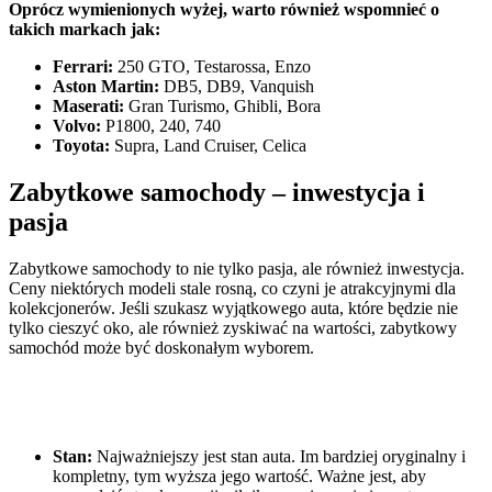
Oprócz wymienionych wyżej, warto również wspomnieć o
takich markach jak:
Ferrari:
250 GTO, Testarossa, Enzo
Aston Martin:
DB5, DB9, Vanquish
Maserati:
Gran Turismo, Ghibli, Bora
Volvo:
P1800, 240, 740
Toyota:
Supra, Land Cruiser, Celica
Zabytkowe samochody – inwestycja i
pasja
Zabytkowe samochody to nie tylko pasja, ale również inwestycja.
Ceny niektórych modeli stale rosną, co czyni je atrakcyjnymi dla
kolekcjonerów. Jeśli szukasz wyjątkowego auta, które będzie nie
tylko cieszyć oko, ale również zyskiwać na wartości, zabytkowy
samochód może być doskonałym wyborem.
Na co zwrócić uwagę przy zakupie zabytkowego
samochodu?
Stan:
Najważniejszy jest stan auta. Im bardziej oryginalny i
kompletny, tym wyższa jego wartość. Ważne jest, aby