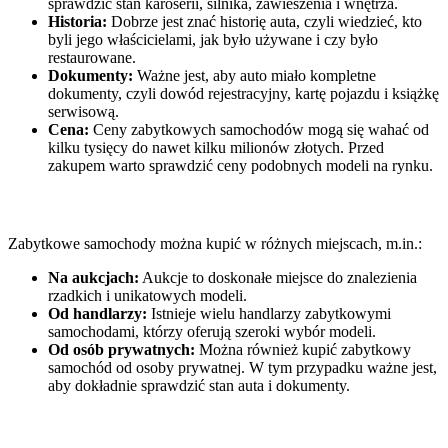
sprawdzić stan karoserii, silnika, zawieszenia i wnętrza.
Historia:
Dobrze jest znać historię auta, czyli wiedzieć, kto
byli jego właścicielami, jak było używane i czy było
restaurowane.
Dokumenty:
Ważne jest, aby auto miało kompletne
dokumenty, czyli dowód rejestracyjny, kartę pojazdu i książkę
serwisową.
Cena:
Ceny zabytkowych samochodów mogą się wahać od
kilku tysięcy do nawet kilku milionów złotych. Przed
zakupem warto sprawdzić ceny podobnych modeli na rynku.
Gdzie kupić zabytkowy samochód?
Zabytkowe samochody można kupić w różnych miejscach, m.in.:
Na aukcjach:
Aukcje to doskonałe miejsce do znalezienia
rzadkich i unikatowych modeli.
Od handlarzy:
Istnieje wielu handlarzy zabytkowymi
samochodami, którzy oferują szeroki wybór modeli.
Od osób prywatnych:
Można również kupić zabytkowy
samochód od osoby prywatnej. W tym przypadku ważne jest,
aby dokładnie sprawdzić stan auta i dokumenty.
Jakie są koszty utrzymania zabytkowego
samochodu?