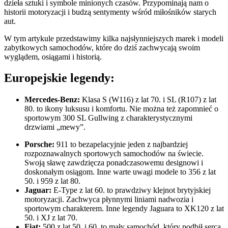
dzieła sztuki i symbole minionych czasów. Przypominają nam o
historii motoryzacji i budzą sentymenty wśród miłośników starych
aut.
W tym artykule przedstawimy kilka najsłynniejszych marek i modeli
zabytkowych samochodów, które do dziś zachwycają swoim
wyglądem, osiągami i historią.
Europejskie legendy:
Mercedes-Benz:
Klasa S (W116) z lat 70. i SL (R107) z lat
80. to ikony luksusu i komfortu. Nie można też zapomnieć o
sportowym 300 SL Gullwing z charakterystycznymi
drzwiami „mewy”.
Porsche:
911 to bezapelacyjnie jeden z najbardziej
rozpoznawalnych sportowych samochodów na świecie.
Swoją sławę zawdzięcza ponadczasowemu designowi i
doskonałym osiągom. Inne warte uwagi modele to 356 z lat
50. i 959 z lat 80.
Jaguar:
E-Type z lat 60. to prawdziwy klejnot brytyjskiej
motoryzacji. Zachwyca płynnymi liniami nadwozia i
sportowym charakterem. Inne legendy Jaguara to XK120 z lat
50. i XJ z lat 70.
Fiat:
500 z lat 50. i 60. to mały samochód, który podbił serca