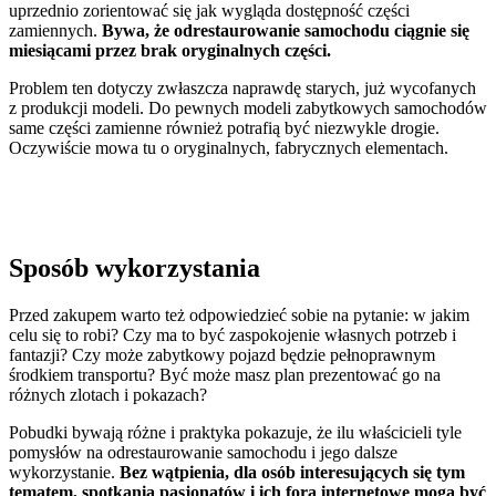
uprzednio zorientować się jak wygląda dostępność części
zamiennych.
Bywa, że odrestaurowanie samochodu ciągnie się
miesiącami przez brak oryginalnych części.
Problem ten dotyczy zwłaszcza naprawdę starych, już wycofanych
z produkcji modeli. Do pewnych modeli zabytkowych samochodów
same części zamienne również potrafią być niezwykle drogie.
Oczywiście mowa tu o oryginalnych, fabrycznych elementach.
Sposób wykorzystania
Przed zakupem warto też odpowiedzieć sobie na pytanie: w jakim
celu się to robi? Czy ma to być zaspokojenie własnych potrzeb i
fantazji? Czy może zabytkowy pojazd będzie pełnoprawnym
środkiem transportu? Być może masz plan prezentować go na
różnych zlotach i pokazach?
Pobudki bywają różne i praktyka pokazuje, że ilu właścicieli tyle
pomysłów na odrestaurowanie samochodu i jego dalsze
wykorzystanie.
Bez wątpienia, dla osób interesujących się tym
tematem, spotkania pasjonatów i ich fora internetowe mogą być